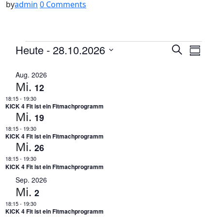
by
admin
0 Comments
Veranst
Ver
Veranstaltungen
Heute
 - 
28.10.2026
Suche
Zusam
Ansi
Suche
Datum
Nav
auswählen.
Aug. 2026
und
Mi.
12
Ansicht
18:15
-
19:30
Navigat
KICK 4 Fit ist ein Fitmachprogramm
Mi.
19
18:15
-
19:30
KICK 4 Fit ist ein Fitmachprogramm
Mi.
26
18:15
-
19:30
KICK 4 Fit ist ein Fitmachprogramm
Sep. 2026
Mi.
2
18:15
-
19:30
KICK 4 Fit ist ein Fitmachprogramm