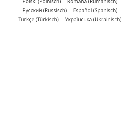
Polski
(
Polnisch
)
Română
(
Rumänisch
)
Русский
(
Russisch
)
Español
(
Spanisch
)
Türkçe
(
Türkisch
)
Українська
(
Ukrainisch
)