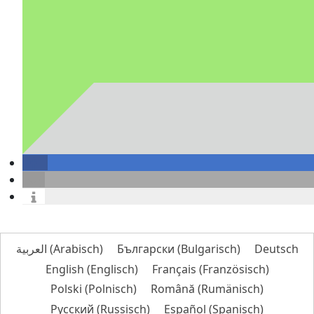
العربية
(
Arabisch
)
Български
(
Bulgarisch
)
Deutsch
English
(
Englisch
)
Français
(
Französisch
)
Polski
(
Polnisch
)
Română
(
Rumänisch
)
Русский
(
Russisch
)
Español
(
Spanisch
)