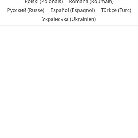
Polski
(
Polonais
)
Română
(
Roumain
)
Русский
(
Russe
)
Español
(
Espagnol
)
Türkçe
(
Turc
)
Українська
(
Ukrainien
)