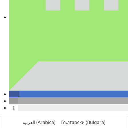
العربية
(
Arabică
)
Български
(
Bulgară
)