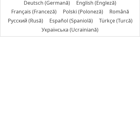
Deutsch
(
Germană
)
English
(
Engleză
)
Français
(
Franceză
)
Polski
(
Poloneză
)
Română
Русский
(
Rusă
)
Español
(
Spaniolă
)
Türkçe
(
Turcă
)
Українська
(
Ucrainiană
)