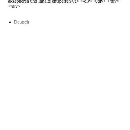
akzeptieren und Inhalte entsperren</a> </div> </div> </div>
</div>
Deutsch