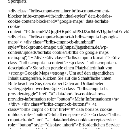
Sportplatz
<div class="brlbs-cmpnt-container brlbs-cmpnt-content-
blocker brlbs-cmpnt-with-individual-styles" data-borlabs-
cookie-content-blocker-id="google-maps" data-borlabs-
cookie-
content="PGlmcmFtZQogIHRpdGxlPSJJZnJhbWUgdm9uI
<div class="brlbs-cmpnt-cb-preset-b brlbs-cmpnt-cb-google-
maps"> <div class="brlbs-cmpnt-cb-thumbnail"
style="background-image: url('https://jagstheim.de/wp-
content/uploads/borlabs-cookie/1/brlbs-cb-google-maps-
main.png')"></div> <div class="brlbs-cmpnt-cb-main"> <div
class="brlbs-cmpnt-cb-content"> <p class="brlbs-cmpnt-cb-
description">Sie sehen gerade einen Platzhalterinhalt von
<strong>Google Maps</strong>. Um auf den eigentlichen
Inhalt zuzugreifen, klicken Sie auf die Schaltfläche unten.
Bitte beachten Sie, dass dabei Daten an Drittanbieter
weitergegeben werden.</p> <a class="brlbs-cmpnt-cb-
provider-toggle" href="#" data-borlabs-cookie-show-
provider-information role="button">Mehr Informationen</a>
</div> <div class="brlbs-cmpnt-cb-buttons"> <a
class="brlbs-cmpnt-cb-btn" href="#" data-borlabs-cookie-
unblock role="button">Inhalt entsperren</a> <a class="brlbs-
cmpnt-cb-btn" href="#" data-borlabs-cookie-accept-service
role="button" style="display: inherit">Erforderlichen Service