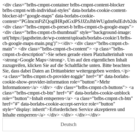
<div class="brlbs-cmpnt-container brlbs-cmpnt-content-blocker
brlbs-cmpnt-with-individual-styles" data-borlabs-cookie-content-
blocker-id="google-maps" data-borlabs-cookie-
content="PGlmcmFtZQogIHRpdGxlPSJJZnJhbWUgdm9uIEd
<div class="brlbs-cmpnt-cb-preset-b brlbs-cmpnt-cb-google-maps">
<div class="brlbs-cmpnt-cb-thumbnail" style="background-image:
url('https://jagstheim.de/wp-content/uploads/borlabs-cookie/1/brlbs-
cb-google-maps-main.png')"></div> <div class="brlbs-cmpnt-cb-
main"> <div class="brlbs-cmpnt-cb-content"> <p class="brlbs-
cmpnt-cb-description">Sie sehen gerade einen Platzhalterinhalt von
<strong>Google Maps</strong>. Um auf den eigentlichen Inhalt
zuzugreifen, klicken Sie auf die Schaltfläche unten. Bitte beachten
Sie, dass dabei Daten an Drittanbieter weitergegeben werden.</p>
<a class="brlbs-cmpnt-cb-provider-toggle" href="#" data-borlabs-
cookie-show-provider-information role="button">Mehr
Informationen</a> </div> <div class="brlbs-cmpnt-cb-buttons"> <a
class="brlbs-cmpnt-cb-btn" href="#" data-borlabs-cookie-unblock
role="button">Inhalt entsperren</a> <a class="brlbs-cmpnt-cb-btn"
href="#" data-borlabs-cookie-accept-service role="button"
style="display: inherit">Erforderlichen Service akzeptieren und
Inhalte entsperren</a> </div> </div> </div></div>
Deutsch