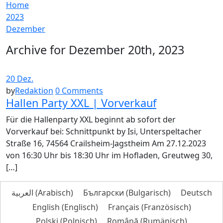
Home
2023
Dezember
Archive for Dezember 20th, 2023
20 Dez.
by
Redaktion
0 Comments
Hallen Party XXL | Vorverkauf
Für die Hallenparty XXL beginnt ab sofort der
Vorverkauf bei: Schnittpunkt by Isi, Unterspeltacher
Straße 16, 74564 Crailsheim-Jagstheim Am 27.12.2023
von 16:30 Uhr bis 18:30 Uhr im Hofladen, Greutweg 30,
[…]
العربية
(
Arabisch
)
Български
(
Bulgarisch
)
Deutsch
English
(
Englisch
)
Français
(
Französisch
)
Polski
(
Polnisch
)
Română
(
Rumänisch
)