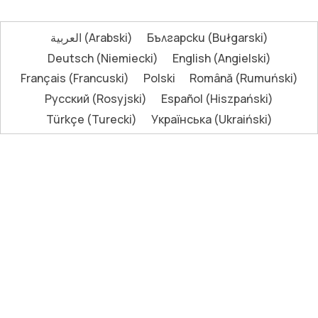
العربية
(
Arabski
)
Български
(
Bułgarski
)
Deutsch
(
Niemiecki
)
English
(
Angielski
)
Français
(
Francuski
)
Polski
Română
(
Rumuński
)
Русский
(
Rosyjski
)
Español
(
Hiszpański
)
Türkçe
(
Turecki
)
Українська
(
Ukraiński
)