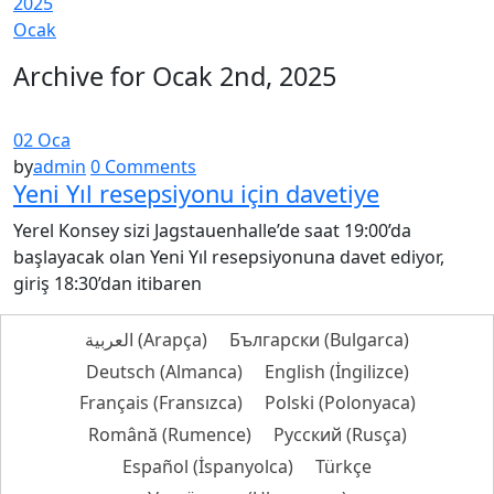
2025
Ocak
Archive for Ocak 2nd, 2025
02 Oca
by
admin
0 Comments
Yeni Yıl resepsiyonu için davetiye
Yerel Konsey sizi Jagstauenhalle’de saat 19:00’da
başlayacak olan Yeni Yıl resepsiyonuna davet ediyor,
giriş 18:30’dan itibaren
العربية
(
Arapça
)
Български
(
Bulgarca
)
Deutsch
(
Almanca
)
English
(
İngilizce
)
Français
(
Fransızca
)
Polski
(
Polonyaca
)
Română
(
Rumence
)
Русский
(
Rusça
)
Español
(
İspanyolca
)
Türkçe