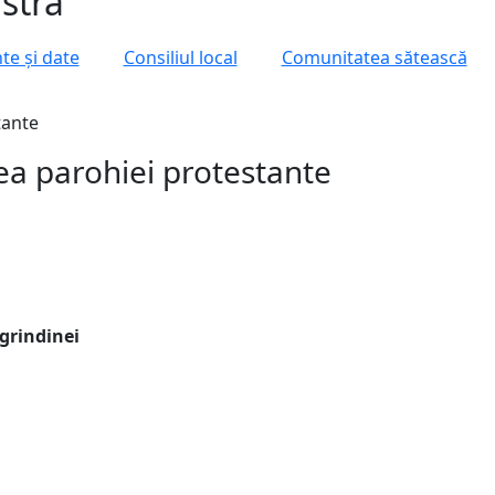
astră
e și date
Consiliul local
Comunitatea sătească
tante
tea parohiei protestante
 grindinei