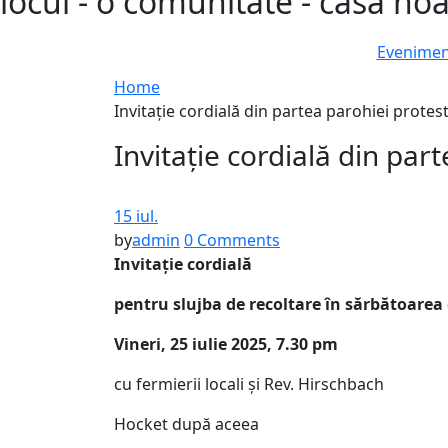
locul - o comunitate - casa no
Eveniment
Home
Invitație cordială din partea parohiei protes
Invitație cordială din par
15 iul.
by
admin
0 Comments
Invitație cordială
pentru slujba de recoltare în sărbătoarea
Vineri, 25 iulie 2025, 7.30 pm
cu fermierii locali și Rev. Hirschbach
Hocket după aceea