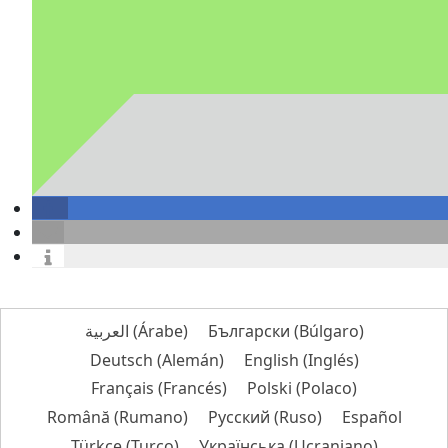
العربية
(
Árabe
)
Български
(
Búlgaro
)
Deutsch
(
Alemán
)
English
(
Inglés
)
Français
(
Francés
)
Polski
(
Polaco
)
Română
(
Rumano
)
Русский
(
Ruso
)
Español
Türkçe
(
Turco
)
Українська
(
Ucraniano
)