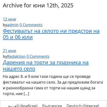
Archive for юни 12th, 2025
12 юни
by
admin
0 Comments
Фестивалът на селото ни предстои на
05 и 06 юли
21 юни
by
Redaktion
0 Comments
Дарения на торти за празника на
нашето село
На адрес 8. и 9 юли тази година ще се проведе
фестивалът на нашето село. За да предложим богата
и разнообразна гама от торти на нашия щанд за
торти, ние […]
العربية
(
Арабски
)
Български
Deutsch
(
Немски
)